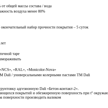
% от общей массы состава / вода
лажность воздуха менее 80%
/ окончательный набор прочности покрытия – 5 суток
 лет
тичной таре
 замораживать
, «NCS», «RAL», «Monicolor-Nova»
М Dali / универсальными колерными пастами ТМ Dali
рунтовку адгезионную Dali «Бетон-контакт-2».
вающихся покрытий и обезжиренную поверхность при t° окружаю
фа поверхности производить валиком