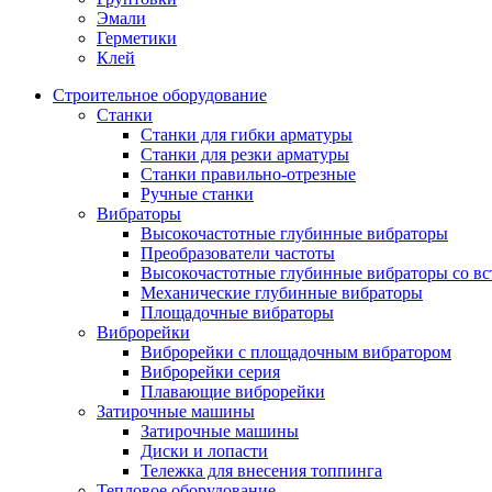
Эмали
Герметики
Клей
Строительное оборудование
Станки
Станки для гибки арматуры
Станки для резки арматуры
Станки правильно-отрезные
Ручные станки
Вибраторы
Высокочастотные глубинные вибраторы
Преобразователи частоты
Высокочастотные глубинные вибраторы со вс
Механические глубинные вибраторы
Площадочные вибраторы
Виброрейки
Виброрейки с площадочным вибратором
Виброрейки серия
Плавающие виброрейки
Затирочные машины
Затирочные машины
Диски и лопасти
Тележка для внесения топпинга
Тепловое оборудование