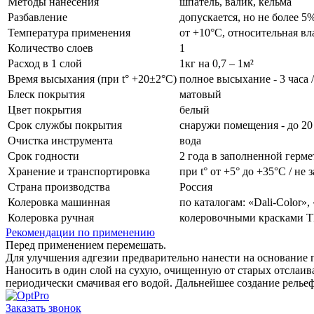
Методы нанесения
шпатель, валик, кельма
Разбавление
допускается, но не более 5
Температура применения
от +10°С, относительная в
Количество слоев
1
Расход в 1 слой
1кг на 0,7 – 1м²
Время высыхания (при t° +20±2°C)
полное высыхание - 3 часа 
Блеск покрытия
матовый
Цвет покрытия
белый
Срок службы покрытия
снаружи помещения - до 20
Очистка инструмента
вода
Срок годности
2 года в заполненной герме
Хранение и транспортировка
при t° от +5° до +35°С / не
Страна производства
Россия
Колеровка машинная
по каталогам: «Dali-Color»
Колеровка ручная
колеровочными красками Т
Рекомендации по применению
Перед применением перемешать.
Для улучшения адгезии предварительно нанести на основание г
Наносить в один слой на сухую, очищенную от старых отслаи
периодически смачивая его водой. Дальнейшее создание релье
Заказать звонок