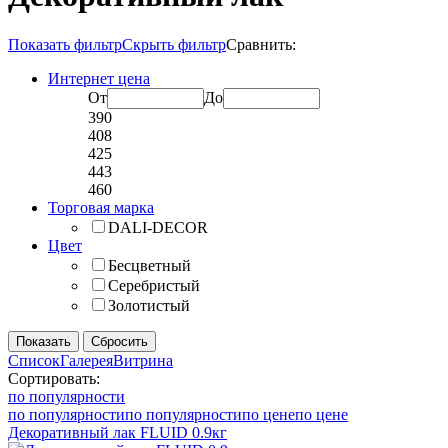
Показать фильтр
Скрыть фильтр
Сравнить:
Интернет цена
От
До
390
408
425
443
460
Торговая марка
DALI-DECOR
Цвет
Бесцветный
Серебристый
Золотистый
Список
Галерея
Витрина
Сортировать:
по популярности
по популярности
по популярности
по цене
по цене
Декоративный лак FLUID 0.9кг