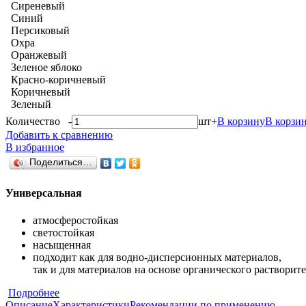
Сиреневый
Синий
Персиковый
Охра
Оранжевый
Зеленое яблоко
Красно-коричневый
Коричневый
Зеленый
Количество
-
шт
+
В корзину
В корзи
Добавить к сравнению
В избранное
Поделиться…
Универсальная
атмосферостойкая
светостойкая
насыщенная
подходит как для водно-дисперсионных материалов,
так и для материалов на основе органического растворит
Подробнее
Описание
Характеристики
Рекомендации по применению