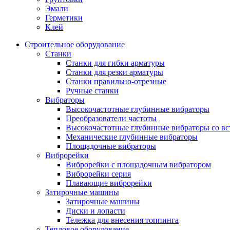
Эмали
Герметики
Клей
Строительное оборудование
Станки
Станки для гибки арматуры
Станки для резки арматуры
Станки правильно-отрезные
Ручные станки
Вибраторы
Высокочастотные глубинные вибраторы
Преобразователи частоты
Высокочастотные глубинные вибраторы со вс
Механические глубинные вибраторы
Площадочные вибраторы
Виброрейки
Виброрейки с площадочным вибратором
Виброрейки серия
Плавающие виброрейки
Затирочные машины
Затирочные машины
Диски и лопасти
Тележка для внесения топпинга
Тепловое оборудование